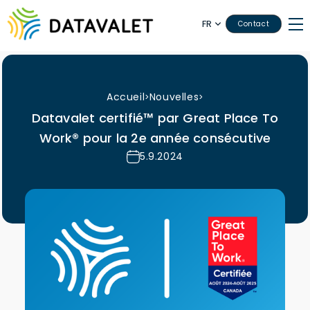
FR
Contact
Accueil
Nouvelles
>
>
Datavalet certifié™ par Great Place To
Work® pour la 2e année consécutive
5.9.2024