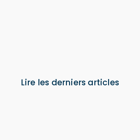
nques, des aéroports, etc. Sa gamme complète de
solu
mettent aux entreprises de monétiser leur réseau Wi-Fi 
ormatiques internes.
tre réseau, vos succursales, vos clients.
Lire les derniers articles