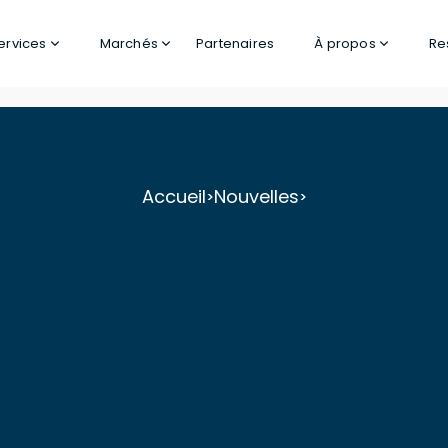
ervices
Marchés
Partenaires
À propos
Re
Accueil
Nouvelles
>
>